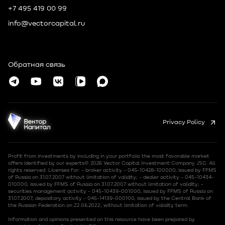
+7 495 419 00 99
info@vectorcapital.ru
Russia, 109012, Moscow, Tverskoy MO,
Nikolskaya, 10, room 2/5
Обратная связь
© Vector Capital 2026
Privacy Policy
Profit from investments by including in your portfolio the most favorable market
offers identified by our experts© 2026 Vector Capital Investment Company JSC. All
rights reserved. Licenses for: - broker activity - 045-10428-100000, issued by FFMS
of Russia on 31.07.2007 without limitation of validity; - dealer activity - 045-10434-
010000, issued by FFMS of Russia on 31.07.2007 without limitation of validity; -
securities management activity - 045-10439-001000, issued by FFMS of Russia on
31.07.2007, depository activity - 045-14139-000100, issued by the Central Bank of
the Russian Federation on 22.06.2022, without limitation of validity term.
Information and opinions presented on this resource have been prepared by