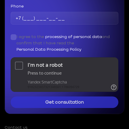
Phone
I agree to the
processing of personal data
and
confirm that I have read the
Personal Data Processing Policy
Get consultation
Contact us